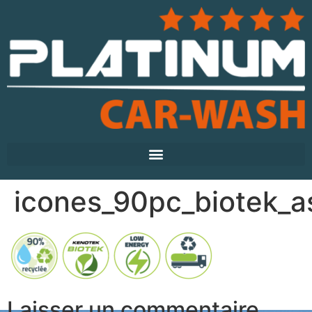
icones_90pc_biotek_a
Laisser un commentaire