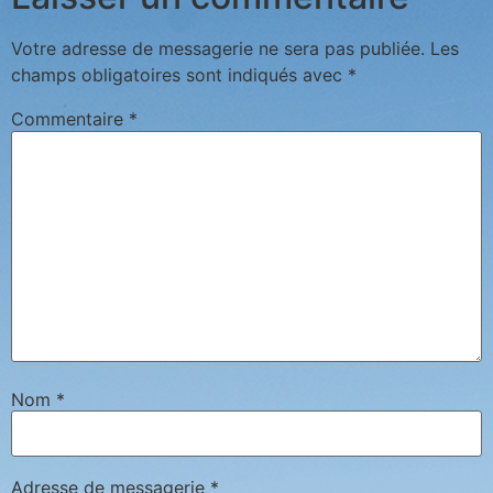
Votre adresse de messagerie ne sera pas publiée.
Les
champs obligatoires sont indiqués avec
*
Commentaire
*
Nom
*
Adresse de messagerie
*