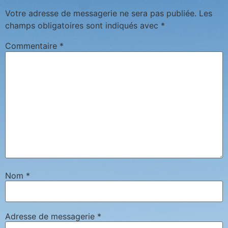
Votre adresse de messagerie ne sera pas publiée.
Les
champs obligatoires sont indiqués avec
*
Commentaire
*
Nom
*
Adresse de messagerie
*